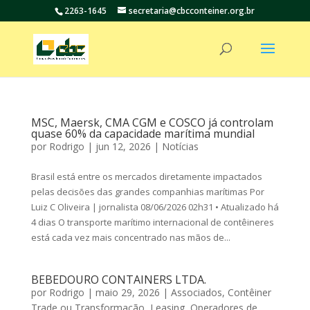
2263-1645
secretaria@cbcconteiner.org.br
MSC, Maersk, CMA CGM e COSCO já controlam
quase 60% da capacidade marítima mundial
por
Rodrigo
|
jun 12, 2026
|
Notícias
Brasil está entre os mercados diretamente impactados
pelas decisões das grandes companhias marítimas Por
Luiz C Oliveira | jornalista 08/06/2026 02h31 • Atualizado há
4 dias O transporte marítimo internacional de contêineres
está cada vez mais concentrado nas mãos de...
BEBEDOURO CONTAINERS LTDA.
por
Rodrigo
|
maio 29, 2026
|
Associados
,
Contêiner
Trade ou Transformação
,
Leasing
,
Operadores de