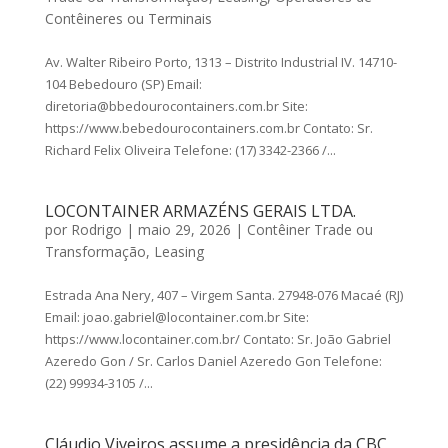
Contêineres ou Terminais
Av. Walter Ribeiro Porto, 1313 – Distrito Industrial IV. 14710-
104 Bebedouro (SP) Email:
diretoria@bbedourocontainers.com.br Site:
https://www.bebedourocontainers.com.br Contato: Sr.
Richard Felix Oliveira Telefone: (17) 3342-2366 /...
LOCONTAINER ARMAZÉNS GERAIS LTDA.
por
Rodrigo
|
maio 29, 2026
|
Contêiner Trade ou
Transformação
,
Leasing
Estrada Ana Nery, 407 – Virgem Santa. 27948-076 Macaé (RJ)
Email: joao.gabriel@locontainer.com.br Site:
https://www.locontainer.com.br/ Contato: Sr. João Gabriel
Azeredo Gon / Sr. Carlos Daniel Azeredo Gon Telefone:
(22) 99934-3105 /...
Cláudio Viveiros assume a presidência da CBC