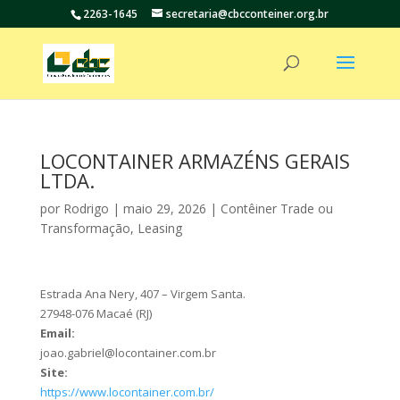
2263-1645
secretaria@cbcconteiner.org.br
LOCONTAINER ARMAZÉNS GERAIS
LTDA.
por
Rodrigo
|
maio 29, 2026
|
Contêiner Trade ou
Transformação
,
Leasing
Estrada Ana Nery, 407 – Virgem Santa.
27948-076 Macaé (RJ)
Email:
joao.gabriel@locontainer.com.br
Site:
https://www.locontainer.com.br/