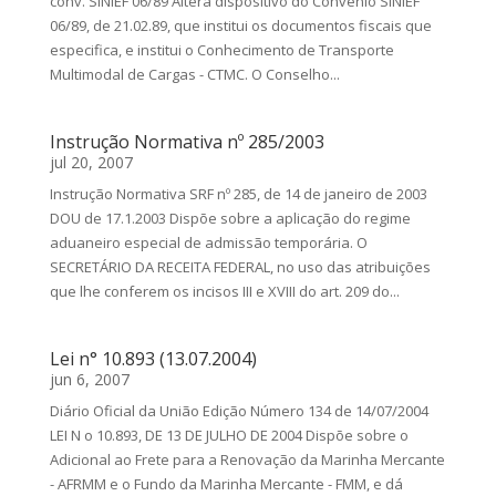
conv. SINIEF 06/89 Altera dispositivo do Convênio SINIEF
06/89, de 21.02.89, que institui os documentos fiscais que
especifica, e institui o Conhecimento de Transporte
Multimodal de Cargas - CTMC. O Conselho...
Instrução Normativa nº 285/2003
jul 20, 2007
Instrução Normativa SRF nº 285, de 14 de janeiro de 2003
DOU de 17.1.2003 Dispõe sobre a aplicação do regime
aduaneiro especial de admissão temporária. O
SECRETÁRIO DA RECEITA FEDERAL, no uso das atribuições
que lhe conferem os incisos III e XVIII do art. 209 do...
Lei n° 10.893 (13.07.2004)
jun 6, 2007
Diário Oficial da União Edição Número 134 de 14/07/2004
LEI N o 10.893, DE 13 DE JULHO DE 2004 Dispõe sobre o
Adicional ao Frete para a Renovação da Marinha Mercante
- AFRMM e o Fundo da Marinha Mercante - FMM, e dá