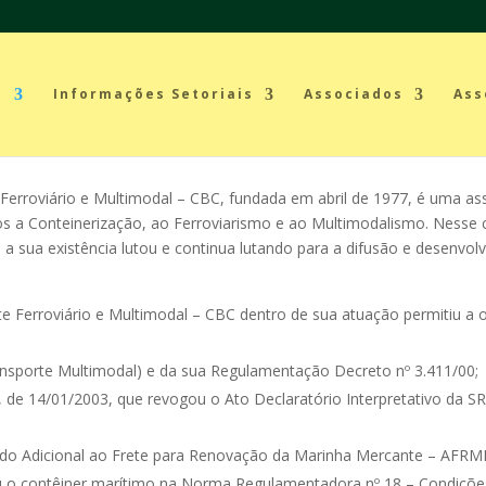
a
Informações Setoriais
Associados
Ass
Ferroviário e Multimodal – CBC, fundada em abril de 1977, é uma asso
os a Conteinerização, ao Ferroviarismo e ao Multimodalismo. Nesse
a a sua existência lutou e continua lutando para a difusão e desenvo
te Ferroviário e Multimodal – CBC dentro de sua atuação permitiu a 
ansporte Multimodal) e da sua Regulamentação Decreto nº 3.411/00;
 de 14/01/2003, que revogou o Ato Declaratório Interpretativo da SR
 do Adicional ao Frete para Renovação da Marinha Mercante – AFRMM)
uiu o contêiner marítimo na Norma Regulamentadora nº 18 – Condiçõe