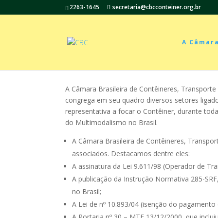
2263-1645
secretaria@cbcconteiner.org.br
A Câmar
A Câmara Brasileira de Contêineres, Transporte 
congrega em seu quadro diversos setores ligad
representativa a focar o Contêiner, durante tod
do Multimodalismo no Brasil.
A Câmara Brasileira de Contêineres, Transpor
associados. Destacamos dentre eles:
A assinatura da Lei 9.611/98 (Operador de Tr
A publicação da Instrução Normativa 285-SRF,
no Brasil;
A Lei de nº 10.893/04 (isenção do pagamento
A Portaria nº 30 – MTE 13/12/2000, que incl