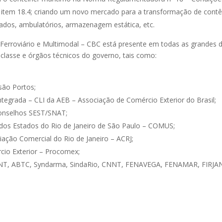
 – item 18.4; criando um novo mercado para a transformação de con
ifados, ambulatórios, armazenagem estática, etc.
e Ferroviário e Multimodal – CBC está presente em todas as grandes
lasse e órgãos técnicos do governo, tais como:
são Portos;
egrada – CLI da AEB – Associação de Comércio Exterior do Brasil;
Conselhos SEST/SNAT;
dos Estados do Rio de Janeiro de São Paulo – COMUS;
ação Comercial do Rio de Janeiro – ACRJ;
cio Exterior – Procomex;
NT, ABTC, Syndarma, SindaRio, CNNT, FENAVEGA, FENAMAR, FIRJAN, 