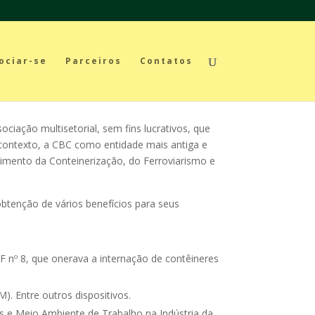
ociar-se
Parceiros
Contatos
ciação multisetorial, sem fins lucrativos, que
 contexto, a CBC como entidade mais antiga e
lvimento da Conteinerização, do Ferroviarismo e
obtenção de vários benefícios para seus
F nº 8, que onerava a internação de contêineres
. Entre outros dispositivos.
s e Meio Ambiente de Trabalho na Indústria da