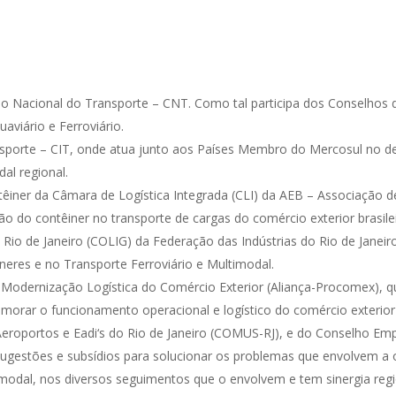
o Nacional do Transporte – CNT. Como tal participa dos Conselhos
aviário e Ferroviário.
porte – CIT, onde atua junto aos Países Membro do Mercosul no 
al regional.
iner da Câmara de Logística Integrada (CLI) da AEB – Associação d
ão do contêiner no transporte de cargas do comércio exterior brasilei
o Rio de Janeiro (COLIG) da Federação das Indústrias do Rio de Jane
eres e no Transporte Ferroviário e Multimodal.
ó Modernização Logística do Comércio Exterior (Aliança-Procomex), qu
morar o funcionamento operacional e logístico do comércio exterior b
Aeroportos e Eadi‘s do Rio de Janeiro (COMUS-RJ), e do Conselho Em
 sugestões e subsídios para solucionar os problemas que envolvem a 
timodal, nos diversos seguimentos que o envolvem e tem sinergia regi