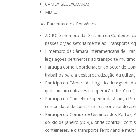
CAMEX-SECEXCOANA;
MDIC.
As Parcerias e os Convênios:
A CBC é membro da Diretoria da Confederaçã
nesses órgão setorialmente ao Transporte Aqu
É membro da Câmara Interamericana de Trans
legislações pertinentes ao transporte multimod
Participa como Coordenador do Setor de Contê
trabalhos para a desburocratização da utilizaç
Participa da Câmara de Logística Integrada d
que causam entraves na operação dos Contêin
Participa do Conselho Superior da Aliança Pr
comunidade de comércio exterior visando apri
Participa do Comitê de Usuários dos Portos, 
do Rio de Janeiro (ACRJ), onde contribui com
contêineres, e o transporte ferroviário e mul