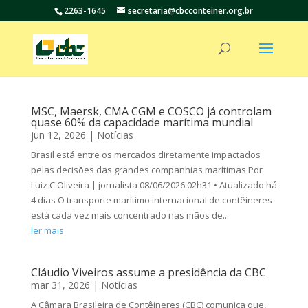
2263-1645
secretaria@cbcconteiner.org.br
MSC, Maersk, CMA CGM e COSCO já controlam
quase 60% da capacidade marítima mundial
jun 12, 2026
|
Notícias
Brasil está entre os mercados diretamente impactados
pelas decisões das grandes companhias marítimas Por
Luiz C Oliveira | jornalista 08/06/2026 02h31 • Atualizado há
4 dias O transporte marítimo internacional de contêineres
está cada vez mais concentrado nas mãos de...
ler mais
Cláudio Viveiros assume a presidência da CBC
mar 31, 2026
|
Notícias
A Câmara Brasileira de Contêineres (CBC) comunica que,