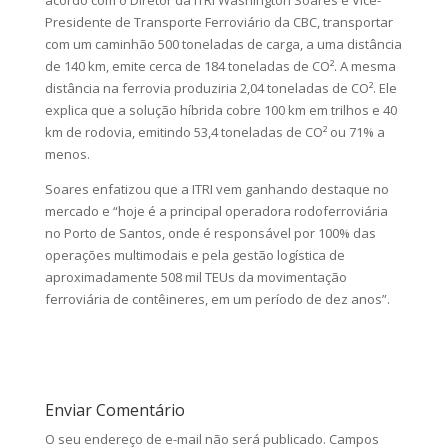
acordo com o Diretor da ITRI Washington Soares e Vice-
Presidente de Transporte Ferroviário da CBC, transportar
com um caminhão 500 toneladas de carga, a uma distância
de 140 km, emite cerca de 184 toneladas de CO². A mesma
distância na ferrovia produziria 2,04 toneladas de CO². Ele
explica que a solução híbrida cobre 100 km em trilhos e 40
km de rodovia, emitindo 53,4 toneladas de CO² ou 71% a
menos.
Soares enfatizou que a ITRI vem ganhando destaque no
mercado e “hoje é a principal operadora rodoferroviária
no Porto de Santos, onde é responsável por 100% das
operações multimodais e pela gestão logística de
aproximadamente 508 mil TEUs da movimentação
ferroviária de contêineres, em um período de dez anos”.
Enviar Comentário
O seu endereço de e-mail não será publicado.
Campos