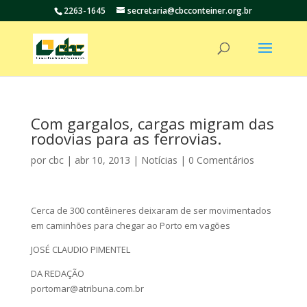
2263-1645
secretaria@cbcconteiner.org.br
Com gargalos, cargas migram das
rodovias para as ferrovias.
por
cbc
|
abr 10, 2013
|
Notícias
|
0 Comentários
Cerca de 300 contêineres deixaram de ser movimentados
em caminhões para chegar ao Porto em vagões
JOSÉ CLAUDIO PIMENTEL
DA REDAÇÃO
portomar@atribuna.com.br