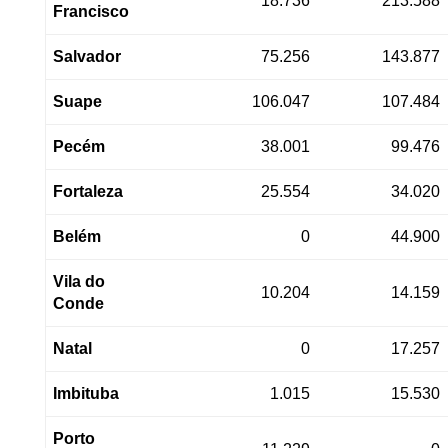
18.736
213.588
Francisco
Salvador
75.256
143.877
Suape
106.047
107.484
Pecém
38.001
99.476
Fortaleza
25.554
34.020
Belém
0
44.900
Vila do
10.204
14.159
Conde
Natal
0
17.257
Imbituba
1.015
15.530
Porto