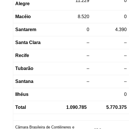
11.229
0
Alegre
Macéio
8.520
0
Santarem
0
4.390
Santa Clara
–
–
Recife
–
–
Tubarão
–
–
Santana
–
–
Ilhéus
0
Total
1.090.785
5.770.375
Câmara Brasileira de Contêineres e