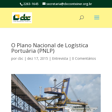
2263-1645
secretaria@cbcconteiner.org.br
O Plano Nacional de Logística
Portuária (PNLP)
por
cbc
|
dez 17, 2015
|
Entrevista
|
0 Comentários