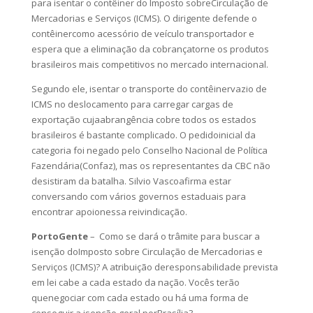
para isentar o contêiner do Imposto sobreCirculação de
Mercadorias e Serviços (ICMS). O dirigente defende o
contêinercomo acessório de veículo transportador e
espera que a eliminação da cobrançatorne os produtos
brasileiros mais competitivos no mercado internacional.
Segundo ele, isentar o transporte do contêinervazio de
ICMS no deslocamento para carregar cargas de
exportação cujaabrangência cobre todos os estados
brasileiros é bastante complicado. O pedidoinicial da
categoria foi negado pelo Conselho Nacional de Política
Fazendária(Confaz), mas os representantes da CBC não
desistiram da batalha. Silvio Vascoafirma estar
conversando com vários governos estaduais para
encontrar apoionessa reivindicação.
PortoGente
– Como se dará o trâmite para buscar a
isenção doImposto sobre Circulação de Mercadorias e
Serviços (ICMS)? A atribuição deresponsabilidade prevista
em lei cabe a cada estado da nação. Vocês terão
quenegociar com cada estado ou há uma forma de