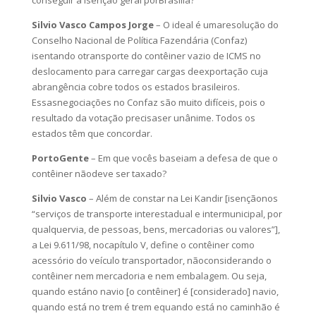
conseguir a isenção geral porBrasília?
Silvio Vasco Campos Jorge
– O ideal é umaresolução do
Conselho Nacional de Política Fazendária (Confaz)
isentando otransporte do contêiner vazio de ICMS no
deslocamento para carregar cargas deexportação cuja
abrangência cobre todos os estados brasileiros.
Essasnegociações no Confaz são muito difíceis, pois o
resultado da votação precisaser unânime. Todos os
estados têm que concordar.
PortoGente
– Em que vocês baseiam a defesa de que o
contêiner nãodeve ser taxado?
Silvio Vasco
– Além de constar na Lei Kandir [isençãonos
“serviços de transporte interestadual e intermunicipal, por
qualquervia, de pessoas, bens, mercadorias ou valores”],
a Lei 9.611/98, nocapítulo V, define o contêiner como
acessório do veículo transportador, nãoconsiderando o
contêiner nem mercadoria e nem embalagem. Ou seja,
quando estáno navio [o contêiner] é [considerado] navio,
quando está no trem é trem equando está no caminhão é