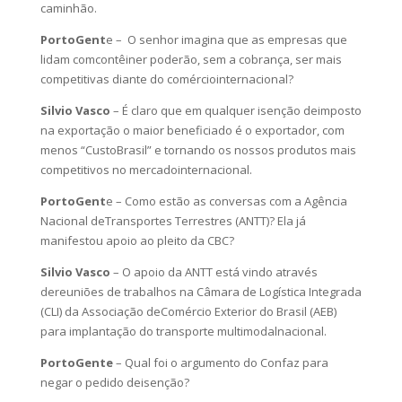
caminhão.
PortoGent
e – O senhor imagina que as empresas que
lidam comcontêiner poderão, sem a cobrança, ser mais
competitivas diante do comérciointernacional?
Silvio Vasco
– É claro que em qualquer isenção deimposto
na exportação o maior beneficiado é o exportador, com
menos “CustoBrasil” e tornando os nossos produtos mais
competitivos no mercadointernacional.
PortoGent
e – Como estão as conversas com a Agência
Nacional deTransportes Terrestres (ANTT)? Ela já
manifestou apoio ao pleito da CBC?
Silvio Vasco
– O apoio da ANTT está vindo através
dereuniões de trabalhos na Câmara de Logística Integrada
(CLI) da Associação deComércio Exterior do Brasil (AEB)
para implantação do transporte multimodalnacional.
PortoGente
– Qual foi o argumento do Confaz para
negar o pedido deisenção?