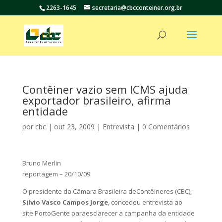
2263-1645
secretaria@cbcconteiner.org.br
Contêiner vazio sem ICMS ajuda
exportador brasileiro, afirma
entidade
por
cbc
|
out 23, 2009
|
Entrevista
|
0 Comentários
Bruno Merlin
reportagem – 20/10/09
O presidente da Câmara Brasileira deContêineres (CBC),
Silvio Vasco Campos Jorge
, concedeu entrevista ao
site PortoGente paraesclarecer a campanha da entidade