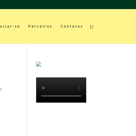
ociar-se
Parceiros
Contatos
br