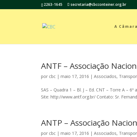
2263-1645
secretaria@cbcconteiner.org.br
A Câmar
ANTF – Associação Naciona
por
cbc
|
maio 17, 2016
|
Associados
,
Transpor
SAS – Quadra 1 – Bl. J – Ed. CNT – Torre A – 6º 
Site: http://www.antf.org.br/ Contato: Sr. Ferna
ANTP – Associação Naciona
por
cbc
|
maio 17, 2016
|
Associados
,
Transpor