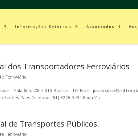
a
Informações Setoriais
Associados
Ass
l dos Transportadores Ferroviários
te Ferroviário
andar – Sala 605. 7007-010 Brasília – DF Email: juliano.dian@antf.org.
ndo Simões Paes Telefone: (61) 3226-5434 Fax: (61)...
l de Transportes Públicos.
te Ferroviário