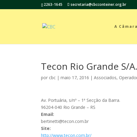
2263-1645
secretaria@cbcconteiner.org.br
A Câmar
Tecon Rio Grande S/A
por
cbc
|
maio 17, 2016
|
Associados
,
Operador
Av. Portuária, s/nº – 1ª Secção da Barra.
96204-040 Rio Grande – RS
Email:
bertinetti@tecon.com.br
Site:
http://www.tecon.com.br/