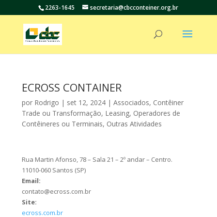
2263-1645
secretaria@cbcconteiner.org.br
ECROSS CONTAINER
por
Rodrigo
|
set 12, 2024
|
Associados
,
Contêiner
Trade ou Transformação
,
Leasing
,
Operadores de
Contêineres ou Terminais
,
Outras Atividades
Rua Martin Afonso, 78 – Sala 21 – 2º andar – Centro.
11010-060 Santos (SP)
Email:
contato@ecross.com.br
Site:
ecross.com.br