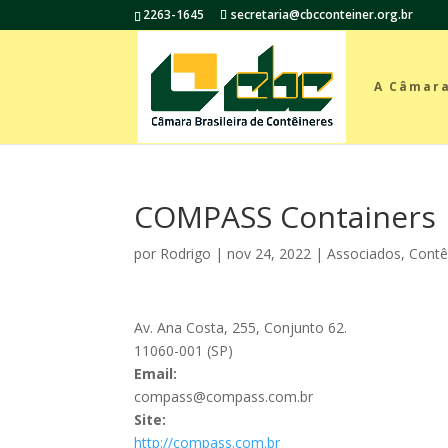
2263-1645
secretaria@cbcconteiner.org.br
A Câmar
COMPASS Containers
por
Rodrigo
|
nov 24, 2022
|
Associados
,
Contê
Av. Ana Costa, 255, Conjunto 62.
11060-001 (SP)
Email:
compass@compass.com.br
Site:
http://compass.com.br